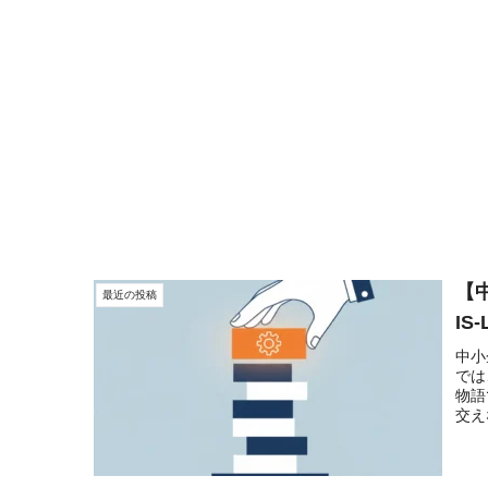
【
最近の投稿
I
中小
では
物語
交え