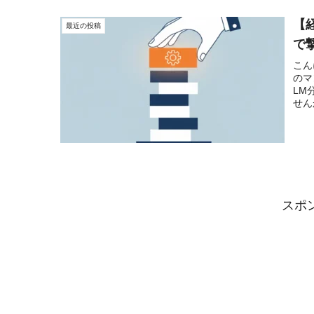
【
最近の投稿
で
こん
のマ
LM
せん
スポ