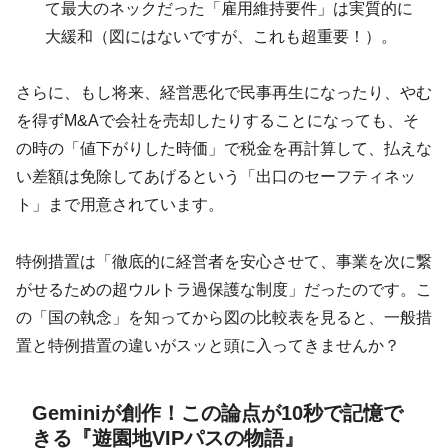
て最大のネックだった「雇用維持要件」は実質的に
大緩和（図にはないですが、これも超重要！）。
さらに、もし将来、経営悪化で民事再生になったり、やむ
を得ずM&Aで会社を売却したりすることになっても、そ
の時の「値下がりした時価」で税金を再計算して、払えな
い差額は免除してあげるという「出口のセーフティネッ
ト」まで用意されています。
特例措置は「徹底的に経営者を安心させて、事業を次に繋
がせるための超ウルトラ過保護な制度」だったのです。こ
の「国の執念」を知ってから図の比較表を見ると、一般措
置と特例措置の違いがスッと頭に入ってきませんか？
Geminiが創作！この論点が10秒で記憶で
きる『遊園地VIPパスの物語』