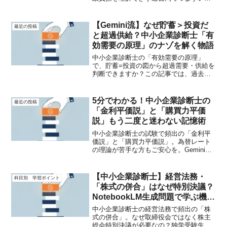
私が、Geminiの解説でスッキリ解決。こ
の記事を読めば、グラフから死荷重まで
正確に読み取れるようになり、得点源に
【Gemini流】なぜ貯蓄＞投資だ
最近の投稿
変えられます。
と超過供給？中小企業診断士「有
効需要の原理」のナゾを解く物語
中小企業診断士の「有効需要の原理」
で、貯蓄=投資の図から超過需要・供給を
判断できますか？この記事では、過去問
での私の失敗談を元に、Geminiが作った
物語で「貯蓄=投資」と生産物市場の関係
性をスッキリ解説。独学でも確実に得点
5分でわかる！中小企業診断士の
最近の投稿
源に変える方法がわかります。
「金利平価説」と「購買力平価
説」もう二度と迷わない記憶術
中小企業診断士の試験で頻出の「金利平
価説」と「購買力平価説」。為替レート
の理論が苦手な方もご安心を。Geminiが
作った擬人化物語を使えば、円高・円安
のロジックが驚くほど簡単に記憶できま
す。過去問の失敗談から生まれた新しい
【中小企業診断士】経営法務・
科目別 学習ポイント
学習法を全公開！
「株式の併合」はなぜ特別決議？
NotebookLM生成問題で学ぶ機関
決定のロジック
中小企業診断士の経営法務で頻出の「株
式の併合」。なぜ取締役会ではなく株主
総会特別決議が必要なの？独学受験生の