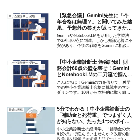
【緊急会議】Gemini先生に「今
中小企業診断士 受験記録
年合格は無理？」と聞いてみた結
果、予想外の答えが返ってきた
話。
GeminiやNotebookLMを活用した学習法
で3科目60点に到達。しかし知識定着に不
安があり、今後の戦略をGeminiに相談。
返ってきたのは「急がば回れ」の意外な
提案でした。AI独学の進化と、今年合格
に向けた新たな学習計画を公開します。
【中小企業診断士 勉強記録】財
中小企業診断士 受験記録
務会計60点の壁を壊せ！Gemini
とNotebookLMの二刀流で掴んだ
計算問題対策の光
こんにちは！Geminiの力を借りて、独学
での中小企業診断士合格に挑戦中のマン
ダリンです。10月から本格的に取り組ん
でいる「財務・会計」ですが、正直に言
うと、60点の壁に苦戦しています。過去
問を解いても、安定して合格点を超える
5分でわかる！中小企業診断士の
最近の投稿
ことができず、...
「補助金と死荷重」でつまずく人
が知らない、たった1つのポイン
ト
中小企業診断士の経済学、「補助金の余
剰分析」で悩んでいませんか？政府の財
政負担を理解できず過去問でつまずいた