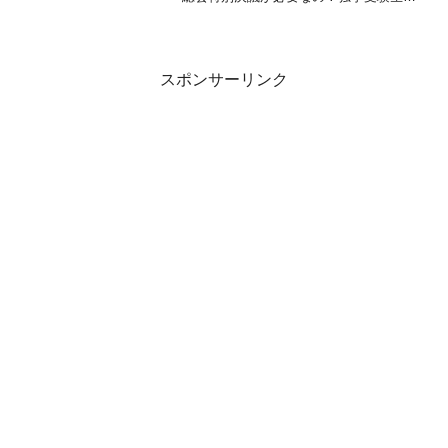
マンダリンがNotebookLMで作成した問題
に挑戦し、Geminiと一緒に実務での使わ
れ方を徹底解説！10秒で覚えられる暗記
物語も大公開。
スポンサーリンク