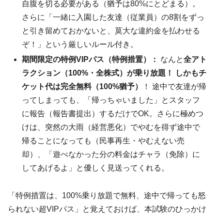
自腹を切る必要がある（猶予は80%にとどまる）。
さらに「一緒に入園した友達（従業員）の8割をずっ
と引き留めておかないと、莫大な違約金を払わせる
ぞ！」という厳しいルール付き。
期間限定の特例VIPパス（特例措置）：
なんと
全アト
ラクション（100%・全株式）が乗り放題！ しかもチ
ケット代は完全無料（100%猶予）
！ 途中で友達が帰
ってしまっても、「帰っちゃいました」とスタッフ
に報告（報告書提出）するだけでOK。さらに極めつ
けは、突然の大雨（経営悪化）でやむを得ず途中で
帰ることになっても（民事再生・やむえない売
却）、「遊べなかった分の料金はチャラ（免除）に
してあげるよ」と優しく見送ってくれる。
「特例措置は、100%乗り放題で無料、途中で帰っても怒
られない超VIPパス」と覚えておけば、本試験のひっかけ