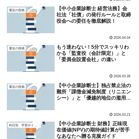
【中小企業診断士 経営法務】会
最近の投稿
社法「社債」の発行ルールと取締
役会への委任を徹底解説！
2026.04.04
もう迷わない！5分でスッキリわ
最近の投稿
かる「監査役（会計限定）」と
「委員会設置会社」の違い
2026.03.28
【中小企業診断士】独占禁止法の
最近の投稿
難所「課徴金減免制度（リニエン
シー）」と「優越的地位の濫用」
を完全攻略！
2026.03.21
【中小企業診断士 財務】正味現
科目別 学習ポイント
在価値(NPV)の期待値計算が苦手
なあなたへ贈る克服ガイド