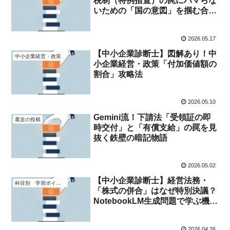
税制（特例措置）の罠にハマらな
いための「国の意図」を掴む合格
思考法
2026.05.17
【中小企業診断士】図解あり！中
中小企業経営・政策
小企業経営・政策「付加価値額の
割合」攻略法
2026.05.10
Gemini流！下請法「受領証の即
最近の投稿
時交付」と「有償支給」の罠を見
抜く鉄壁の暗記物語
2026.05.02
【中小企業診断士】経営法務・
科目別 学習ポイント
「株式の併合」はなぜ特別決議？
NotebookLM生成問題で学ぶ機関
決定のロジック
2026.04.26