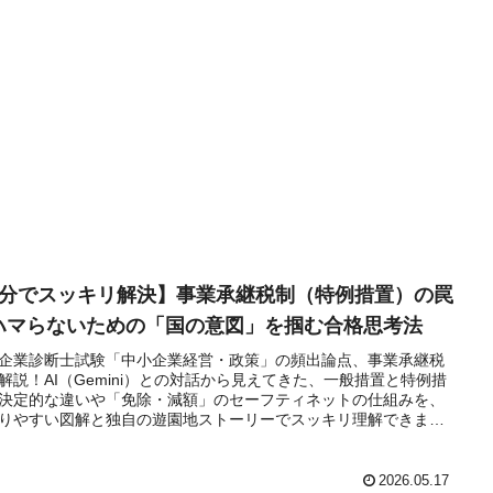
5分でスッキリ解決】事業承継税制（特例措置）の罠
ハマらないための「国の意図」を掴む合格思考法
企業診断士試験「中小企業経営・政策」の頻出論点、事業承継税
解説！AI（Gemini）との対話から見えてきた、一般措置と特例措
決定的な違いや「免除・減額」のセーフティネットの仕組みを、
りやすい図解と独自の遊園地ストーリーでスッキリ理解できま
2026.05.17