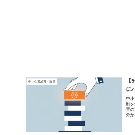
【
中小企業経営・政策
に
中小
制を
置の
分か
す。